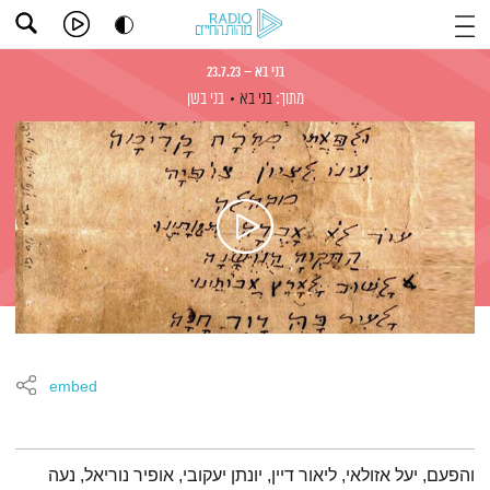
בני בא – 23.7.23
מתוך:
בני בא
בני בשן
embed
תמצית הפודקאסט
והפעם, יעל אזולאי, ליאור דיין, יונתן יעקובי, אופיר נוריאל, נעה