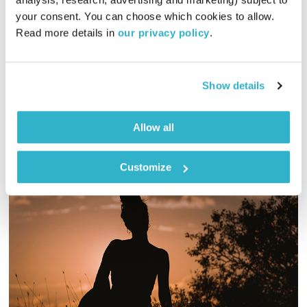
יריב גוטליב יוצא מהסיפור
יריב גוטליב
your consent. You can choose which cookies to allow. 
00:58:45
11.06.17
Read more details in 
our privacy policy
.
יריב גוטליב יוצא למסע אסוציאטיבי בעקבות כתביו של אדגר אלן פו
– חלק א'
Show details
אודיו
Allow all
Customize