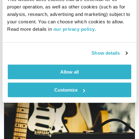
proper operation, as well as other cookies (such as for 
מדיטציית צלילים
דרור רדה
analysis, research, advertising and marketing) subject to 
00:27:28
08.02.26
your consent. You can choose which cookies to allow. 
Read more details in 
our privacy policy
.
מוזמנים לקחת פסק זמן ולהקשיב למדיטציית צלילים בתוכנית
מיוחדת לזכרו של מתי כספי. מדיטציית צלילים לצליליו של מתי
כספי – שער הרחמים
Show details
אודיו
Allow all
Customize