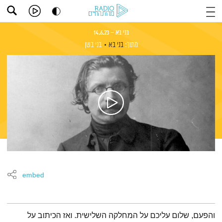
בני בא – 14.6.23
מתוך:
בני בא
בני בשן
embed
תמצית הפודקאסט
והפעם, שלום עליכם על המחלקה השלישית. ואז הכיתוב על