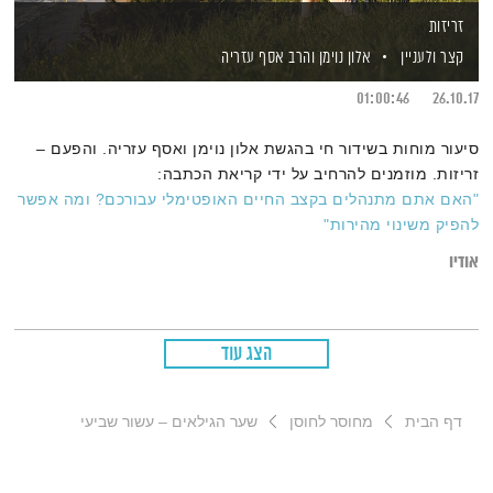
זריזות
קצר ולעניין
אלון נוימן
והרב אסף עזריה
01:00:46
26.10.17
סיעור מוחות בשידור חי בהגשת אלון נוימן ואסף עזריה. והפעם –
זריזות. מוזמנים להרחיב על ידי קריאת הכתבה:
"האם אתם מתנהלים בקצב החיים האופטימלי עבורכם? ומה אפשר
להפיק משינוי מהירות"
אודיו
הצג עוד
דף הבית
מחוסר לחוסן
שער הגילאים – עשור שביעי