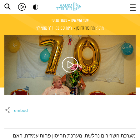
שער הגילאים – עשור שביעי
מתוך:
מחוסר לחוסן
רינת ספיבק
וד"ר מוטי לוי
embed
תמצית הפודקאסט
מערכת השרירים נחלשת, מערכת החיסון פחות עמידה. האם