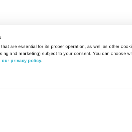
s
hat are essential for its proper operation, as well as other cooki
ising and marketing) subject to your consent. You can choose wh
 
our privacy policy
.
רדיו מהות החיים משדר ב:
ערוץ 87
YES
סלקום
TV
TUNE IN