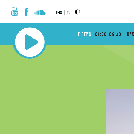
|
עב
ENG
ים
01:00-06:30
שידור חי