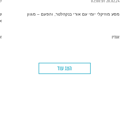
19
02:00:01
20.02.24
מסע מוזיקלי יומי עם אורי בנקהלטר, והפעם – מגוון
ש
א
אודיו
או
הצג עוד