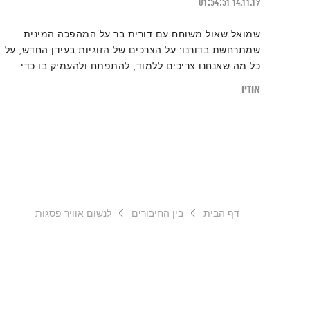
01:54:51
14.11.19
שמואל שאול משוחח עם דורית בר על המהפכה המינית
שמתרחשת בדורנו: על הצרכים של הזוגיות בעידן החדש, על
כל מה שאנחנו צריכים ללמוד, להתפתח ולהעמיק בו כדי
להגיע להגשמה מלאה. דורית בר היא מטפלת מינית וזוגית,
אודיו
מפתחת שיטה לפסיכותרפיה מינית הוליסטית בשם תרפיית
האגן, מלווה נשים וגברים בתהליכי ריפוי להעצמת התשוקה,
הגברת העונג והעמקת האהבה. מוזמנים להרחיב על ידי
קריאת הכתבה:
"איזה מין בנאדם אנחנו – מה הפנטזיות המיניות שלנו יכולות
ללמד אותנו על עצמנו?"
דף הבית
בין החיבורים
לנשום אוויר פסגות