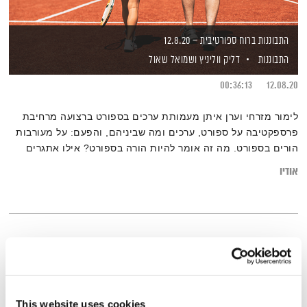
התבוננות ברוח ספורטיבית – 12.8.20
התבוננות
דליק ווליניץ
ושמואל שאול
00:36:13
12.08.20
לימור מזרחי וערן איתן מעמותת ערכים בספורט ברצועה מרחיבת
פרספקטיבה על ספורט, ערכים ומה שביניהם, והפעם: על מעורבות
הורים בספורט. מה זה אומר להיות הורה בספורט? אילו אתגרים
קיימים במערכת יחסים בין הורה לספורטאי/ת ולמאמנים? נשוחח
אודיו
עם יוסי סולומון, אביו של מנור סולמון ועם אביגיל זוסמן, אמו של
יובל זוסמן.
This website uses cookies