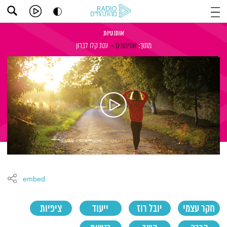
אותנטיות
מתוך:
אסימונים
ענת קלו לברון
embed
חקר עצמי
יובל רוז
ייעוד
ציפיות