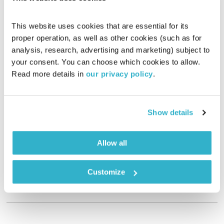
This website uses cookies that are essential for its 
proper operation, as well as other cookies (such as for 
analysis, research, advertising and marketing) subject to 
your consent. You can choose which cookies to allow. 
Read more details in 
our privacy policy
.
תמיכה טכנית – 26.7.17
תמיכה טכנית
אלון נוימן
ויעל מן שחר
00:58:37
26.07.17
Show details
איך GPS מזרז את הזיקנה? האם אפשר לתרגם את שפתן של חיות
Allow all
המחמד? האם סמארטפון לפני השינה מוביל להפרעות קשב בבוקר
המחרת? וגם! אייל קיציס עובר את השאלון הפסיכו דיגיטלי של אלון
ויעל
אודיו
Customize