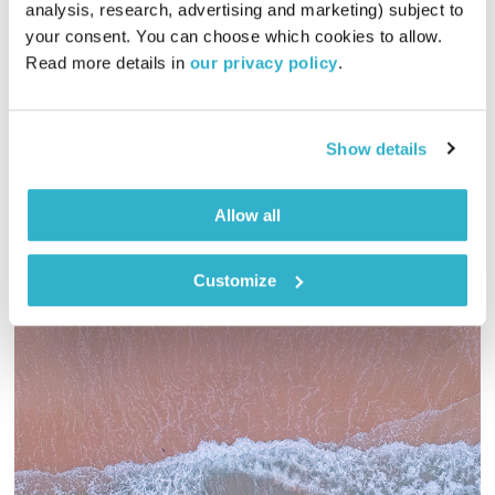
analysis, research, advertising and marketing) subject to 
02:00:17
04.07.19
your consent. You can choose which cookies to allow. 
Read more details in 
our privacy policy
.
תוכנית שנעה בין קצוות רגשיים ומוזיקליים, בין אפל למתוק, עם
טפטופי אהבה בין לבין, והגיגים שעלו לי תוך כדי… בין ישן לחדש,
בין זמנים, תקופות, מקצבים ושפות – גרוב עולמי עם אליענה
בן-דוד, מהאולפן הביתי בברלין.
Show details
אודיו
רוצים את רשימות השידור המלאות? מוזמנים לבקר
בבלוג של אחת ששומעת
Allow all
Customize