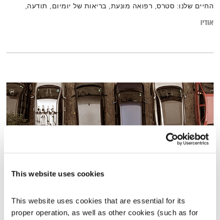
החיים שלנו: סטרס, רפואה מונעת, בריאות של יומיום, תודעה,
חיבורים בין מזרח ומערב ועוד. הד"ר יקיר קאופמן הוא נוירולוג,
אודיו
מלמד חשיבה הכרתית ועובד בבית החולים הרצוג בירושלים בו יש
תכנית לרפואה משולבת ומניעתית. המרכז לרפואה משולבת
ומניעתית מוקם מתוך ההכרה שבריאות האדם תלוי בגורמים
גופניים ונפשיים כאחד.
This website uses cookies
אחת ששומעת – 4.7.19
This website uses cookies that are essential for its 
אחת ששומעת
אליענה בן דוד
proper operation, as well as other cookies (such as for 