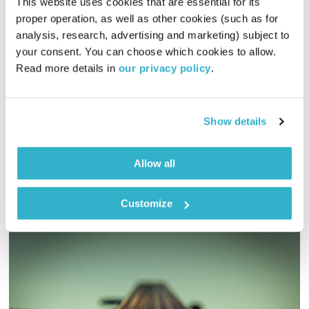
This website uses cookies that are essential for its 
proper operation, as well as other cookies (such as for 
התעוררות – 21.10.18
analysis, research, advertising and marketing) subject to 
התעוררות
גליה גלעדי
your consent. You can choose which cookies to allow. 
01:27:40
21.10.18
Read more details in 
our privacy policy
.
גליה גלעדי מזמינה אתכם להתעורר יחדיו בכל בוקר, עם מוזיקה
מעולה בעריכתה ובהגשתה
Show details
אודיו
Allow all
Customize