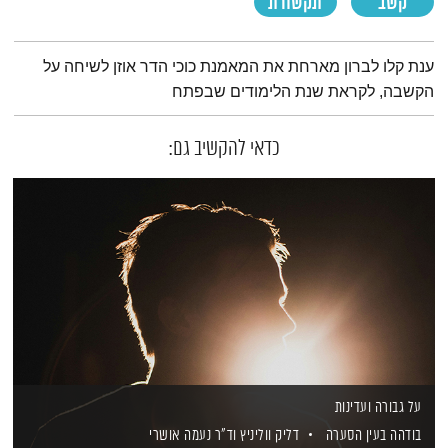
קשב
תקשורת
תמצית הפודקאסט
ענת קלו לברון מארחת את המאמנת כוכי הדר אוזן לשיחה על
הקשבה, לקראת שנת הלימודים שבפתח
כדאי להקשיב גם:
על גבורה ועדינות
בודהה בעין הסערה
דליק ווליניץ
וד"ר נעמה אושרי