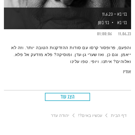
בני בא – 11.6.23
בני בא
בני בשן
01:00:06
11.06.23
והפעם, פרופסור קרסו עם סודות ההזדקנות הטובה יותר. וזה לא
ייאמן. וגם כן. ואז שערי גן-עדן. ומוסיקה? פלא מזדעק אל פלא.
ואלוהים? איתנו. ויופי. טפו עלינו
אודיו
הצג עוד
דף הבית
עכשיו באים?!
יהודה עדר