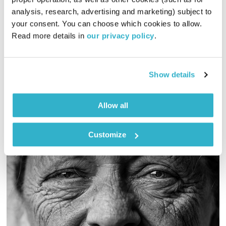
יריב גוטליב יוצא מהסיפור
יריב גוטליב
analysis, research, advertising and marketing) subject to 
00:59:15
19.02.17
your consent. You can choose which cookies to allow. 
Read more details in 
our privacy policy
.
בכל שבוע, לוקח יריב גוטליב סיפורים שנכתבו בדרך כלל על ידו,
והופך אותם לנקודת התחלה של מסע אסוציאציות
אודיו
Show details
Allow all
Customize