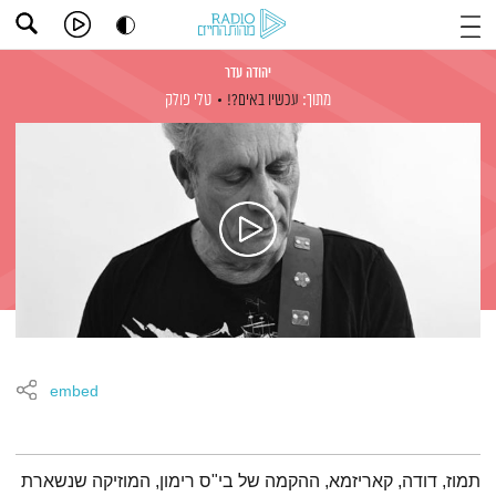
יהודה עדר
מתוך:
עכשיו באים?!
טלי פולק
embed
תמצית הפודקאסט
תמוז, דודה, קאריזמא, ההקמה של בי"ס רימון, המוזיקה שנשארת