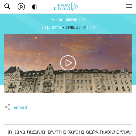
אחת ששומעת – 26.11.20
מתוך:
אחת ששומעת
אליענה בן דוד
embed
תמצית הפודקאסט
שעתיים שופעות אלבומים וסינגלים חדשים, משובצות באבני חן