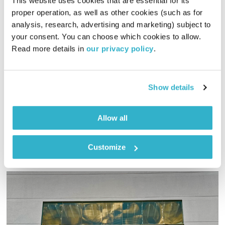
This website uses cookies that are essential for its 
proper operation, as well as other cookies (such as for 
analysis, research, advertising and marketing) subject to 
התעוררות – 31.1.21
your consent. You can choose which cookies to allow. 
התעוררות
גליה גלעדי
Read more details in 
our privacy policy
.
01:27:53
31.01.21
גליה גלעדי מזמינה אתכם להתעורר יחדיו בכל בוקר, עם מוזיקה
Show details
מעולה בעריכתה ובהגשתה
אודיו
Allow all
Customize