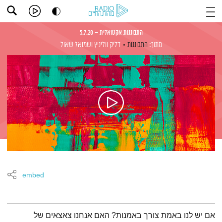
התבוננות אקטואלית – 5.7.20
מתוך:
התבוננות
דליק ווליניץ
ושמואל שאול
embed
תמצית הפודקאסט
אם יש לנו באמת צורך באמנות? האם אנחנו צאצאים של