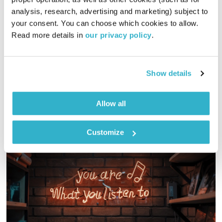
התעוררות
גליה גלעדי
analysis, research, advertising and marketing) subject to 
01:27:42
03.01.24
your consent. You can choose which cookies to allow. 
Read more details in 
our privacy policy
.
גליה גלעדי מזמינה אתכם להתעורר יחדיו בכל בוקר, עם מוזיקה
מעולה בעריכתה ובהגשתה
אודיו
Show details
Allow all
Customize