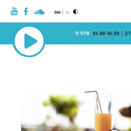
|
עב
ENG
לק
04:00-06:00
שידור חי