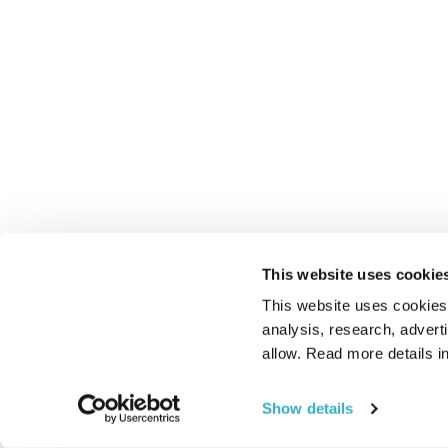
This website uses cookie
This website uses cookies t
analysis, research, advert
allow. Read more details in
Show details