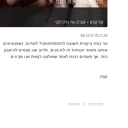
מפרידים את המוץ מן התבן?
קול קורא
תום לב-ארי
וירדן להבי
00:12:47
28.11.20
עד כמה ביקורת חשובה להתפתחותנו? לעתים, כשמוציאים
אותנו מאזור הנוחות זה לא נעים, ולרוב אנו מנסים להיאבק
בזה. אך פעמים רבות לאחר שאולצנו לצאת אנו מבינים
בדיעבד עד כמה זה היה חשוב לצמיחה שלנו כבני אדם. כיצד
בכל זאת נוכל למנף את תהליך הביקורת מבלי לקחת ללב?
אודיו
דף הבית
רעיונות