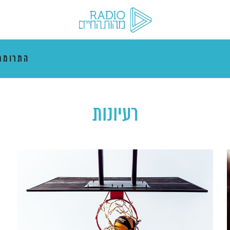
התרוממ
רעיונות