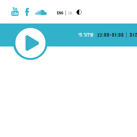
|
עב
ENG
ות
23:00-01:00
שידור חי