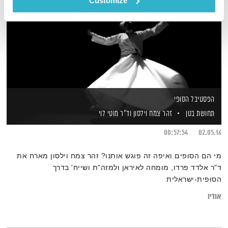
Customize
הפסטיבל הסוּפי
תחושת בטן
זהר צמח וילסון
וד"ר מוטי לוי
00:57:54
02.05.16
מי הם הסוּפים ואיפה זה פוגש אותנו? זהר צמח וילסון מארח את
ד"ר אלדד פרדו, מומחה לאיראן ולמזה"ת ושייח' בדרך
הסוּפית-ישראלית
אודיו