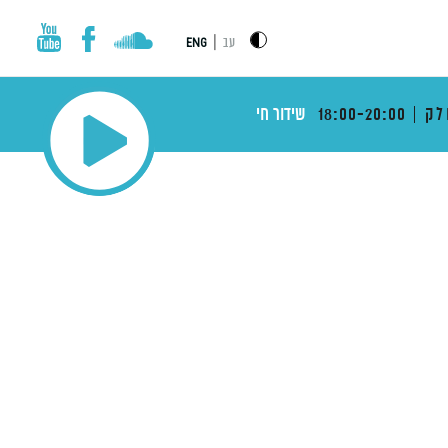
|
עב
ENG
לק
18:00-20:00
שידור חי