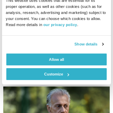
This website uses cookies that are essential for its 
proper operation, as well as other cookies (such as for 
analysis, research, advertising and marketing) subject to 
זידאן – דיוקן של המאה ה-21
your consent. You can choose which cookies to allow. 
לצלול לתוך פסקול
דידי ארז
Read more details in 
our privacy policy
.
00:58:47
03.12.22
באווירת ימי המונדיאל – דידי ארז צולל אל תוך פסקול הדוקו –
Show details
"זידאן, דיוקן של המאה ה-21"
אודיו
Allow all
Customize