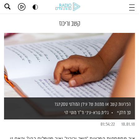
קשב וריכוז
הפרעות קשב או מתנות של עידן המולטי טסקינג?
סך חלקיי
גלית גורא-עיני
וד"ר מוטי לוי
01:54:22
10.01.18
איך מתפתחות הפרעות "קשב וריכוז" ואיך מטפלים בהן? והאם זו