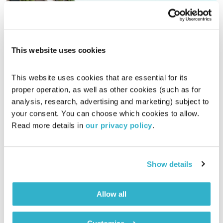
This website uses cookies
מדע וסביבה
תחושת בטן
זהר צמח וילסון
וד"ר מוטי לוי
This website uses cookies that are essential for its 
proper operation, as well as other cookies (such as for 
00:56:57
15.02.16
analysis, research, advertising and marketing) subject to 
your consent. You can choose which cookies to allow. 
ד"ר גיא רמון, פרופ' להנדסה סביבתית משוחח עם זהר צמח וילסון
Read more details in 
our privacy policy
.
על הקשר בין מדע וטכנולוגיה ועל מודעות ציבורית, תפקיד
האקדמיה בחינוך ואפילו פוליטיקה
אודיו
Show details
Allow all