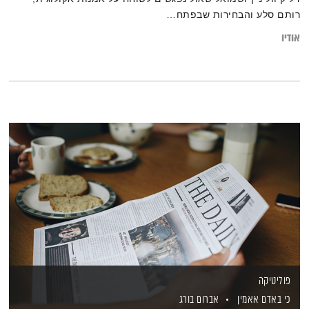
רותם סלע והבחירות שבפתח…
אודיו
פוליטיקה
כי באדם אאמין
אברום בורג