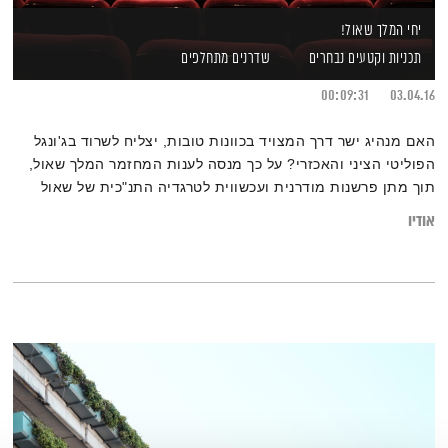
יחי המלך שאול!
תכניות וקטעים נבחרים
שדרנים מתחלפים
00:09:31
03.04.16
האם מנהיג ישר דרך המצויד בכוונות טובות, יצליח לשרוד בג'ונגל
הפוליטי הציני והאכזרי? על כך מנסה לענות המחזמר המלך שאול,
תוך מתן פרשנות מודרנית ועכשווית לטרגדיה התנ"כית של שאול
המלך. הבמאי תום ווליניץ מספר לארטיסטים על המחזה
אודיו