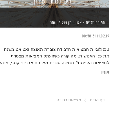
תמיכה טכנית – 11.2.19
תמיכה טכנית
אלון נוימן
ויעל מן שחר
00:58:51
11.02.19
טכנולוגיית המציאות הרבודה צוברת תאוצה ואט אט משנה
את פני האנושות. מה קורה כשהעתק המציאות מצטרף
למציאות הקיימת? תמיכה טכנית מארחת את יוני קנטי, מנהל
קבוצת VR ישראל בפייסבוק, שחושף בפנינו רבדים מעוררי
אודיו
התפעלות מאחת התופעות הטכנולוגיות המרתקות של הזמן
האחרון
דף הבית
מציאות רבודה