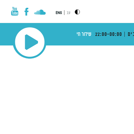
|
עב
ENG
ים
22:00-00:00
שידור חי