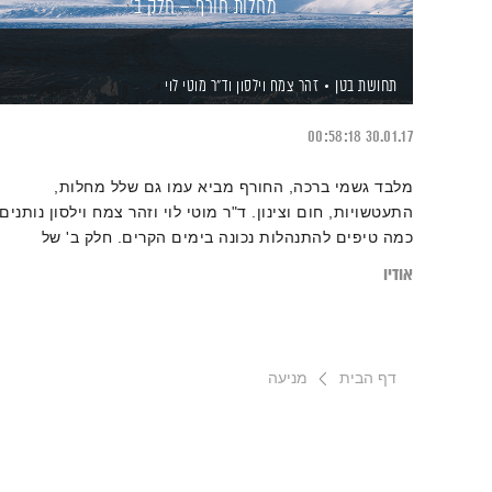
מחלות חורף – חלק ב'
תחושת בטן
זהר צמח וילסון
וד"ר מוטי לוי
00:58:18
30.01.17
מלבד גשמי ברכה, החורף מביא עמו גם שלל מחלות,
התעטשויות, חום וצינון. ד"ר מוטי לוי וזהר צמח וילסון נותנים
כמה טיפים להתנהלות נכונה בימים הקרים. חלק ב' של
התוכנית.
אודיו
דף הבית
מניעה