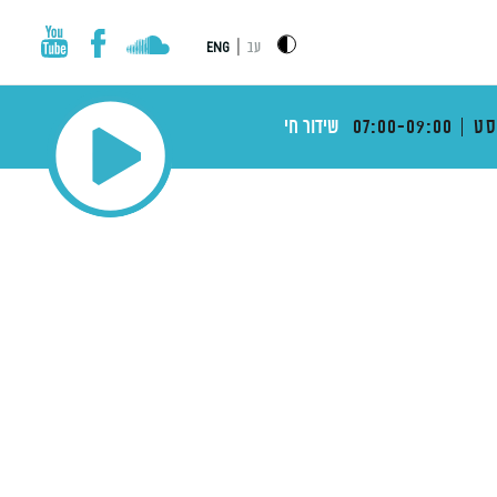
|
עב
ENG
ט
07:00-09:00
שידור חי