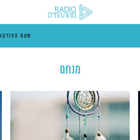
שעת הפודקא
מנחם