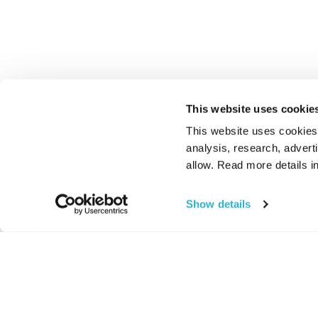
This website uses cookie
This website uses cookies t
analysis, research, advert
allow. Read more details in
Show details