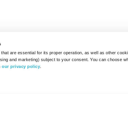
s
hat are essential for its proper operation, as well as other cooki
ising and marketing) subject to your consent. You can choose wh
 
our privacy policy
.
רדיו מהות החיים משדר ב:
ערוץ 87
YES
סלקום
TV
TUNE IN