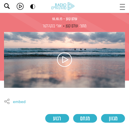
עולם קטן – 18.10.15
מתוך:
עולם קטן
אורי בנקהלטר
embed
מגוון
מנחם
רגוע