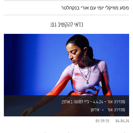
תמצית הפודקאסט
מסע מוזיקלי יומי עם אורי בנקהלטר
כדאי להקשיב גם:
מחזירה אור – 4.4.24 – ג'יי למוטה באולפן
מחזירה אור
אליוט
01:59:55
04.04.24