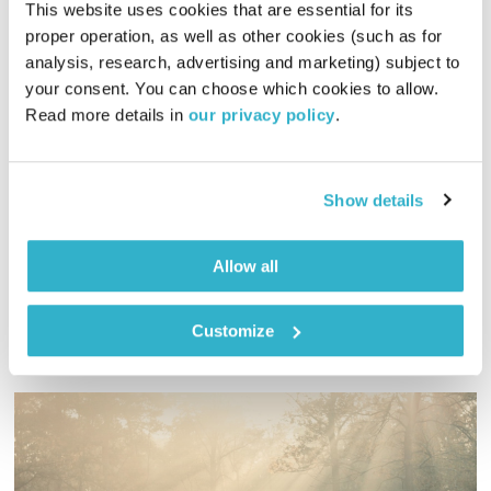
This website uses cookies that are essential for its 
proper operation, as well as other cookies (such as for 
בני בא – 9.1.23
analysis, research, advertising and marketing) subject to 
בני בא
בני בשן
your consent. You can choose which cookies to allow. 
Read more details in 
our privacy policy
.
01:00:26
09.01.23
והפעם, ניסים אמון על לבנה, אחותו, שהלכה לעולמה. יהי זכרה
ברוך. ואף שיר על היפופוטם, חוץ מאחד. ומוסיקה? פלא מתנשק עם
Show details
פלא. ואלוהים? איתנו. ויופי. טפו עלינו
אודיו
Allow all
Customize