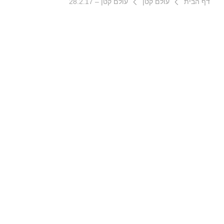
דף הבית
עולם קטן
עולם קטן – 28.2.17