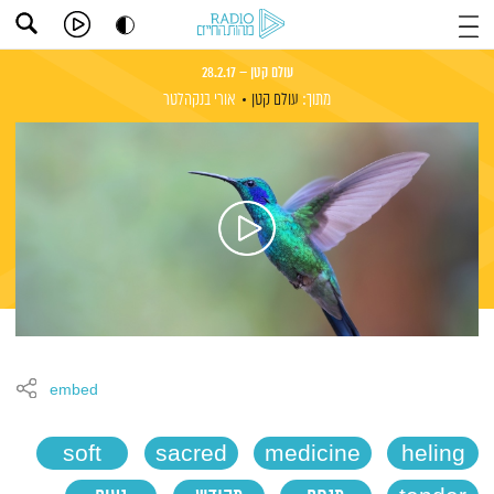
עולם קטן – 28.2.17
מתוך:
עולם קטן
אורי בנקהלטר
embed
soft
sacred
medicine
heling