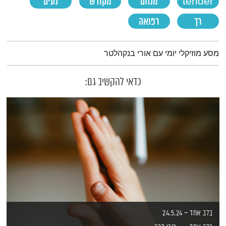
tender
מנחם
מקודש
נעים
רך
רפואה
תמצית הפודקאסט
מסע מוזיקלי יומי עם אורי בנקהלטר
כדאי להקשיב גם:
בלב אחד – 24.5.24