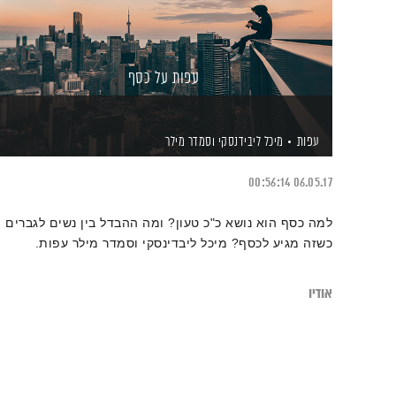
עפות על כסף
עפות
מיכל ליבידנסקי
וסמדר מילר
00:56:14
06.05.17
למה כסף הוא נושא כ"כ טעון? ומה ההבדל בין נשים לגברים
כשזה מגיע לכסף? מיכל ליבדינסקי וסמדר מילר עפות.
אודיו