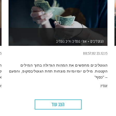
כסף
הגוטליבים
אורי גוטליב
ויריב גוטליב
15
00:57:02
23.12.15
הגוטליבים מחפשים את המהות הגדולה בתוך המילים
הקטנות. מילים יומיומיות מונחות תחת הגוטליבסקופ, והפעם
ק
– "כסף"
א
ל
אודיו
או
הצג עוד