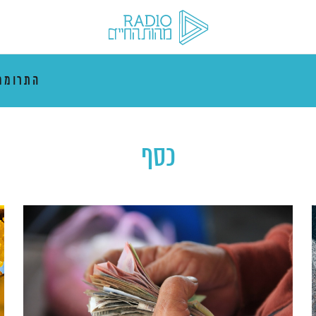
התרוממ
כסף