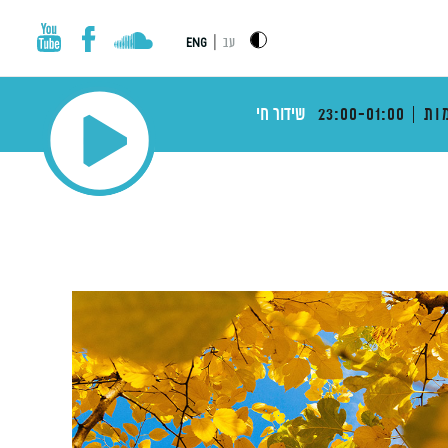
|
עב
ENG
ות
23:00-01:00
שידור חי