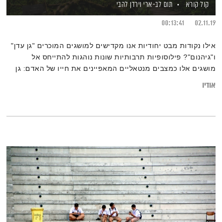
קול קורא
תום לב-ארי
וירדן להבי
00:13:41
02.11.19
אילו נקודות מבט יחודיות אנו מקדישים למושגים המוכרים "גן עדן"
ו"גיהנום"? פילוסופיות תרבותיות שונות נוהגות להתייחס אל
מושגים אלו כמצבים מנטאליים המאפיינים את חייו של האדם: גן
עדן מתאר מצב תודעתי מסוים המקושר לחוויה חיובית וטובה,
אודיו
וגיהינום הוא המצב התודעתי ההפוך. מה הם בדיוק אותם מצבים
מנטאליים? וכיצד ניתן לקחת אחריות על חיינו ולחיות בתחושה
הטובה אותה מכנים "גן עדן"?