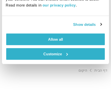
הדס גלעד
שיר לשירה
Read more details in 
our privacy policy
.
01:01:02
04.08.16
הדס גלעד בסדרת תכניות מיוחדת בעקבות ערכי הליבה של מהות
Show details
החיים, כאשר כל פרק עוסק בערך אחר. הפעם: היקום – נותן לנו
אינסוף דרכים ורמזים.
Allow all
אודיו
Customize
היקום
דף הבית