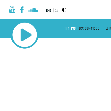
|
עב
ENG
וב
09:30-11:00
שידור חי