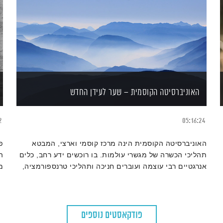
האוניברסיטה הקוסמית – שער לעידן החדש
2
05:16:24
האוניברסיטה הקוסמית הינה מרכז קוסמי וארצי, המבטא
פ
תהליכי הכשרה של מגשרי עולמות. בו רוכשים ידע רחב, כלים
ה
אנרגטיים רבי עוצמה ועוברים חניכה ותהליכי טרנספורמציה,
מ
המבטאים שינוי בגוף ובנפש והנכחה של המהות הקוסמית
ב
בהוויה אנושית. בסדרת המבוא נפתח חלון: נפגוש וננגיש את
עקרונות העידן החדש, נפרוש עולם רחב של מושגים וננוע
יחדיו בנתיב ההתעלות.
פודקאסטים נוספים