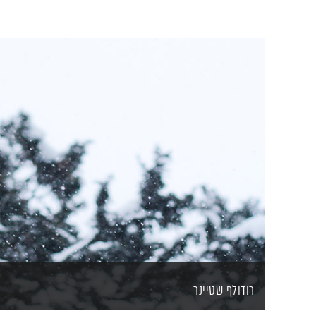
רודולף שטיינר