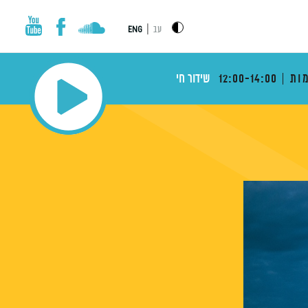
|
עב
ENG
ות
12:00-14:00
שידור חי