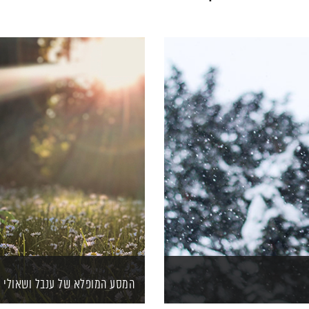
המסע המופלא של ענבל ושאולי