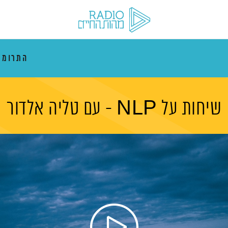
התרוממ
שיחות על NLP - עם טליה אלדור