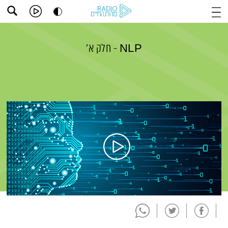
NLP - חלק א'
תמצית הפודקאסט