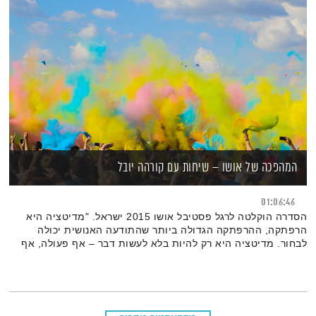
המהפכה של אושו – שיחות עם קורהה יובל
01:06:46
הסדרה הוקלטה לרגל פסטיבל אושו 2015 ישראל. "מדיטציה היא
הרפתקה, ההרפתקה הגדולה ביותר שהתודעה האנושית יכולה
לבחור. מדיטציה היא רק להיות בלא לעשות דבר – אף פעולה, אף
מחשבה, אף רגש. אתה רק קיים, וזה תענוג עילאי. מאין בא התענוג
הזה, כשאינך עושה דבר? הוא בא משום מקום, או שהוא בא בכל
מקום". אושו