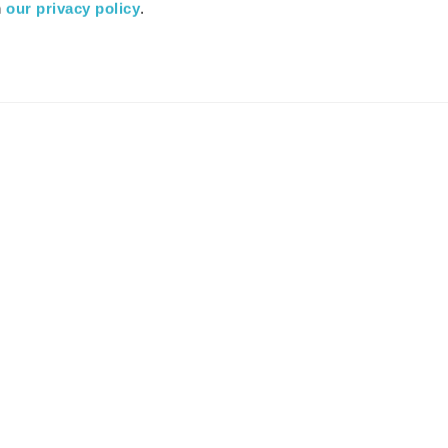
 
our privacy policy
.
רדיו מהות החיים משדר ב:
ערוץ 87
YES
סלקום
TV
TUNE IN
הורידו את האפליקציה
נאי שימוש
הצהרת נגישות
מפת אתר
צור קשר
קבוצת אריסון
עוד מבית מהות 