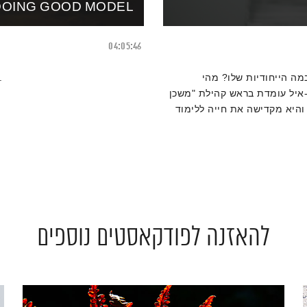
 DOING GOOD MODEL
04:05:46
מה הייחודיות שלו? מהי
L RADIO – 21 Chapters on 'being
-איל עומדת בראש קהילת "משכן
והיא מקדישה את חייה ללימוד
ה לשירות גילוי אלוקותו
להאזנה לפודקאסטים נוספים