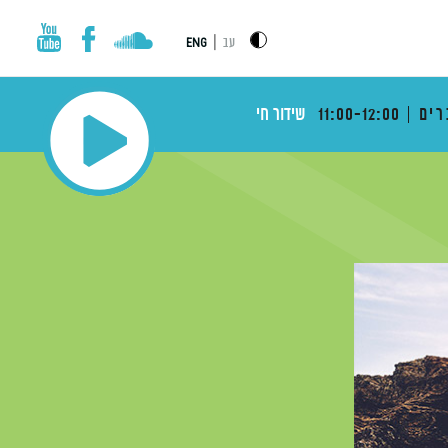
|
עב
ENG
רים
11:00-12:00
שידור חי