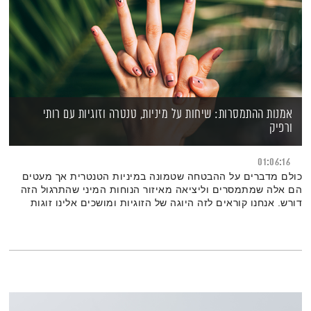
אמנות ההתמסרות: שיחות על מיניות, טנטרה וזוגיות עם רותי
ורפיק
01:06:16
כולם מדברים על ההבטחה שטמונה במיניות הטנטרית אך מעטים
הם אלה שמתמסרים וליציאה מאיזור הנוחות המיני שהתרגול הזה
דורש. אנחנו קוראים לזה היוגה של הזוגיות ומושכים אלינו זוגות
בקשר מחייב שמוכנים לקרוא תיגר על ההרגלים והדפוסים של
המקומות הכי אינטימיים שלהם כדי לעוף גבוה יותר יחד. מנסיוננו,
תרגול קבוע מתוך סקרנות, תמימות ומשחק פותח בפנינו דרך חדשה
שמובילה אותנו לגבהים חדשים של רגש.