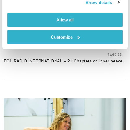
Show details
Allow all
INNER PEACE – THE DOING GOOD
Customize
MODEL
04:19:44
.EOL RADIO INTERNATIONAL – 21 Chapters on inner peace