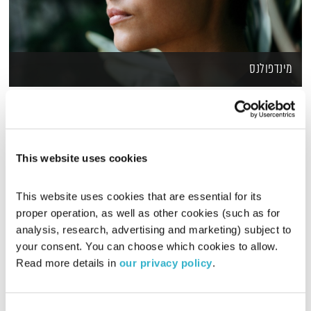
מינדפולנס
01:28:12
ד"ר ג'ון קבט-זין מגדיר מיינדפולנס כ"תשומת לב שמופנית באופן
מכוון אל מה שקורה עכשיו, ובאופן לא שיפוטי או ביקורתי".
מיינדפולנס, מודעות קשובה, שואבת את השראתה מהדרך
הבודהיסטית. היא נושא למחקרים מדעיים המוכיחים את השפעתה
This website uses cookies
בטיפוח המערכת הפיזית, רגשית, מנטאלית. ליאת רגב מארחת
באולפן הרדיו את ד"ר אסף פדרמן, מנהל שותף של "מכון מודע
This website uses cookies that are essential for its 
למיינדפולנס, מדע וחברה" ומנהל התוכנית להכשרת מורי
מיינדפולנס בגישת MBSR.
proper operation, as well as other cookies (such as for 
analysis, research, advertising and marketing) subject to 
your consent. You can choose which cookies to allow. 
Read more details in 
our privacy policy
.