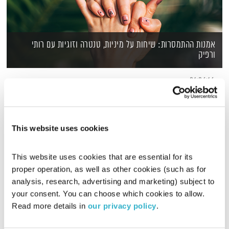
אמנות ההתמסרות: שיחות על מיניות, טנטרה וזוגיות עם רותי
ורפיק
01:06:16
כולם מדברים על ההבטחה שטמונה במיניות הטנטרית אך מעטים
הם אלה שמתמסרים וליציאה מאיזור הנוחות המיני שהתרגול הזה
דורש. אנחנו קוראים לזה היוגה של הזוגיות ומושכים אלינו זוגות
בקשר מחייב שמוכנים לקרוא תיגר על ההרגלים והדפוסים של
This website uses cookies
המקומות הכי אינטימיים שלהם כדי לעוף גבוה יותר יחד. מנסיוננו,
תרגול קבוע מתוך סקרנות, תמימות ומשחק פותח בפנינו דרך חדשה
שמובילה אותנו לגבהים חדשים של רגש.
This website uses cookies that are essential for its 
proper operation, as well as other cookies (such as for 
analysis, research, advertising and marketing) subject to 
your consent. You can choose which cookies to allow. 
Read more details in 
our privacy policy
.