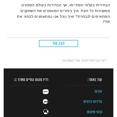
הבחירות בקלפי הסתיימו, אך הבחירות בעולם הספורט
ממשיכות כל העת: איך בוחרים המאמנים את השחקנים
המתאימים לנבחרת? ואיך נוכל אנו כמתאמנים לבחור את
אודיו
הספורט המתאים לנו ביותר? לימור מזרחי ועמיר בן צבי
פותחים עוד תכנית של "ספורט אלגנט" ומזמינים אתכם לבחור
הצג עוד
דף הבית
זריחתה של השקיעה
עוד באתר:
רדיו מהות החיים משדר ב:
אודות
מדיניות פרטיות
תנאי שימוש