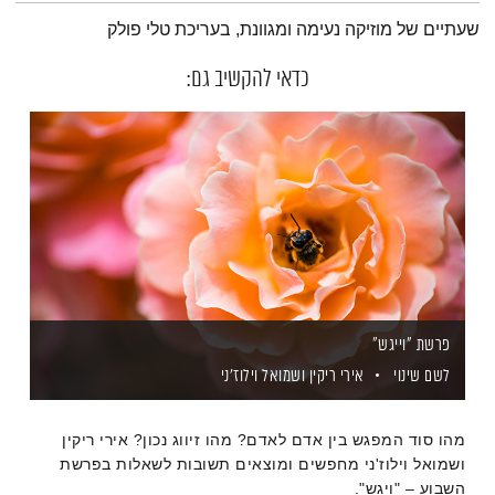
תמצית הפודקאסט
שעתיים של מוזיקה נעימה ומגוונת, בעריכת טלי פולק
כדאי להקשיב גם:
פרשת "וייגש"
לשם שינוי
אירי ריקין
ושמואל וילוז'ני
מהו סוד המפגש בין אדם לאדם? מהו זיווג נכון? אירי ריקין
ושמואל וילוז'ני מחפשים ומוצאים תשובות לשאלות בפרשת
השבוע – "ויגש".