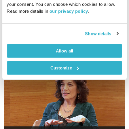
01:02:37
23.10.14
your consent. You can choose which cookies to allow. 
Read more details in 
our privacy policy
.
הרב אור זוהר מקבל את השבת עם שיחה על פרשת בראשית.
אורחת: פרופ' רוחמה וייס, מרצה לתלמוד, משוררת ויוצרת
אודיו
Show details
Allow all
Customize