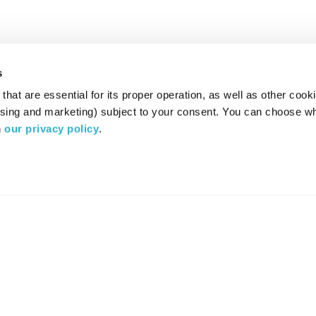
s
hat are essential for its proper operation, as well as other cooki
ising and marketing) subject to your consent. You can choose wh
 
our privacy policy
.
רדיו מהות החיים משדר ב:
ערוץ 87
YES
סלקום
TV
TUNE IN