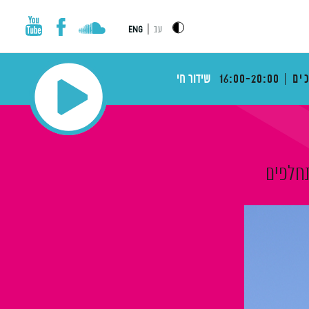
|
עב
ENG
ים
16:00-20:00
שידור חי
חלפים