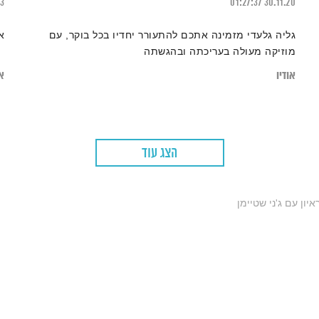
23
01:27:37
30.11.20
גליה גלעדי מזמינה אתכם להתעורר יחדיו בכל בוקר, עם
א
מוזיקה מעולה בעריכתה ובהגשתה
אודיו
או
הצג עוד
איון עם ג'ני שטיימן