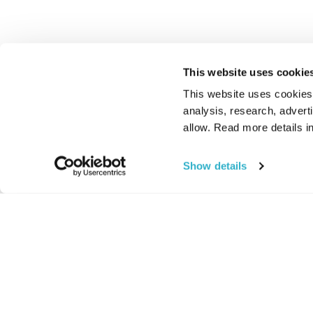
This website uses cookie
This website uses cookies t
analysis, research, advert
allow. Read more details in
Show details