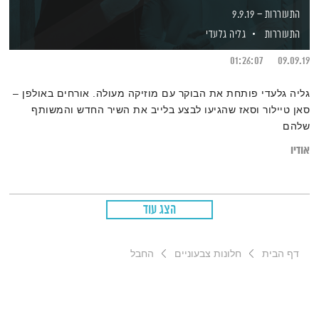
התעוררות – 9.9.19
התעוררות
גליה גלעדי
01:26:07
09.09.19
גליה גלעדי פותחת את הבוקר עם מוזיקה מעולה. אורחים באולפן –
סאן טיילור וסאז שהגיעו לבצע בלייב את השיר החדש והמשותף
שלהם
אודיו
הצג עוד
דף הבית
חלונות צבעוניים
החבל