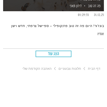
פה זה טוב
לירון תאני
01:29:55
31.12.25
בונז'ור! היום פה זה טוב פרנקופילי – ספיישל צרפתי, חדש וישן
אודיו
הצג עוד
דף הבית
חלונות צבעוניים
האהבה הקודמת שלי