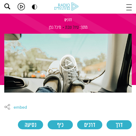
דרכים
מתוך:
טיול שבת
מיכל גפן
embed
דרך
דרכים
כיף
נסיעה