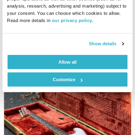
שלי ורוד
analysis, research, advertising and marketing) subject to 
your consent. You can choose which cookies to allow. 
השעה המיוחדת
אסי זיגדון
Read more details in 
our privacy policy
.
00:49:55
29.10.15
אסי זיגדון פוגש את הסקסולוגית והיועצת הזוגית, שלי ורוד, לקראת
Show details
פסטיבל נטראז' בו היא לוקחת חלק השנה
אודיו
Allow all
Customize