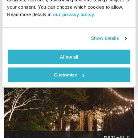
00:58:43
13.07.20
your consent. You can choose which cookies to allow. 
Read more details in 
our privacy policy
.
שעה של מוזיקה מעולה להתעורר איתה, בעריכת ובהגשת אמיר פרי
אודיו
Show details
Allow all
Customize
בני בא – 12.9.22