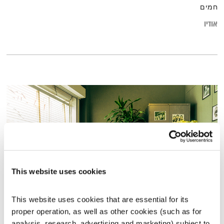
חמים
אודיו
This website uses cookies
This website uses cookies that are essential for its 
כל יום מחדש – 13.7.20
proper operation, as well as other cookies (such as for 
כל יום מחדש
אמיר פרי
analysis, research, advertising and marketing) subject to 