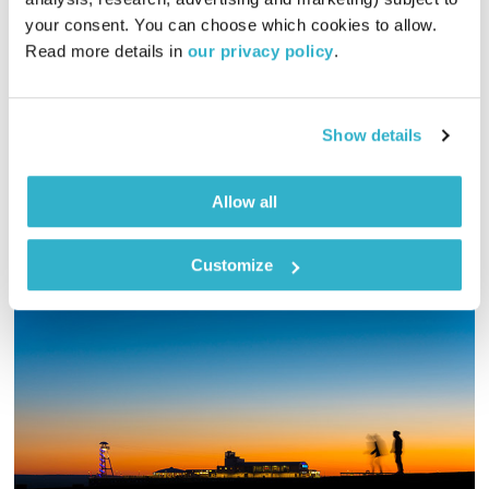
your consent. You can choose which cookies to allow. 
יוסי בבליקי ורובן להב (בלאק לולו) מאחדים כוחות לשעתיים של
Read more details in 
our privacy policy
.
מוזיקה מעולה – והפעם – נר לטינה טרנר, לוסינדה וויליאמס, גולדן
גייט קוארטר ועל אנשים ונרות
אודיו
Show details
Allow all
Customize