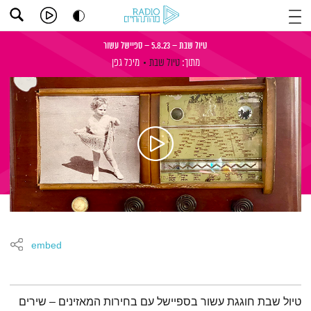
טיול שבת – 5.8.23 – ספיישל עשור
מתוך:
טיול שבת
מיכל גפן
embed
תמצית הפודקאסט
טיול שבת חוגגת עשור בספיישל עם בחירות המאזינים – שירים