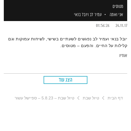
מטוסים
אני ואתה
עמיר לב
ויובל בנאי
01:56:26
24.11.17
יובל בנאי ועמיר לב נפגשים לשעתיים בשישי, לשיחות עמוקות וגם
קלילות על החיים. והפעם – מטוסים.
אודיו
הצג עוד
דף הבית
טיול שבת
טיול שבת – 5.8.23 – ספיישל עשור