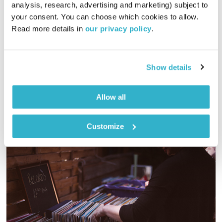
שירים, שורות ושקט
בני בשן
analysis, research, advertising and marketing) subject to 
your consent. You can choose which cookies to allow. 
01:00:02
16.07.26
Read more details in 
our privacy policy
.
הפעם, אף-אחד לא רוצה לדעת איך מכינים נקניקיות ומשאלות.
ודברי הימים? א׳, פרק ה׳ (כ״ג עד הסוף). ומוסיקה? בוחנת. יופי.
שבת שלום. טפו עלינו
Show details
אודיו
Allow all
Customize