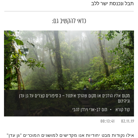
תבל ונכנסת ישר ללב
כדאי להקשיב גם:
מקום אליו הולכים או מקום שהולך איתנו? – 3 סיפורים קצרים על גן עדן
וגיהינום
קול קורא
תום לב-ארי
וירדן להבי
00:13:41
02.11.19
אילו נקודות מבט יחודיות אנו מקדישים למושגים המוכרים "גן עדן"