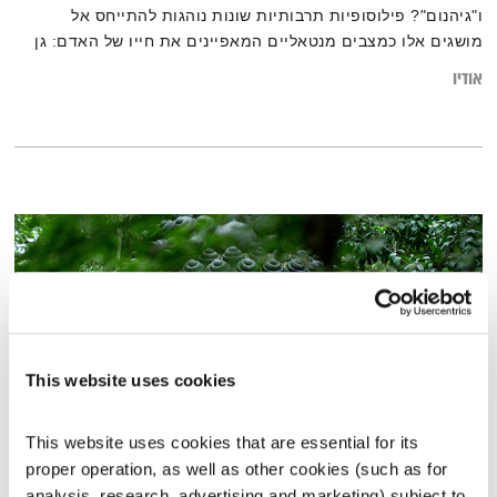
ו"גיהנום"? פילוסופיות תרבותיות שונות נוהגות להתייחס אל
מושגים אלו כמצבים מנטאליים המאפיינים את חייו של האדם: גן
עדן מתאר מצב תודעתי מסוים המקושר לחוויה חיובית וטובה,
אודיו
וגיהינום הוא המצב התודעתי ההפוך. מה הם בדיוק אותם מצבים
מנטאליים? וכיצד ניתן לקחת אחריות על חיינו ולחיות בתחושה
הטובה אותה מכנים "גן עדן"?
This website uses cookies
This website uses cookies that are essential for its 
proper operation, as well as other cookies (such as for 
כה אמר הבודהה – מה שחשוב באמת
analysis, research, advertising and marketing) subject to 