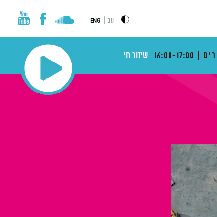
|
עב
ENG
רים
16:00-17:00
שידור חי