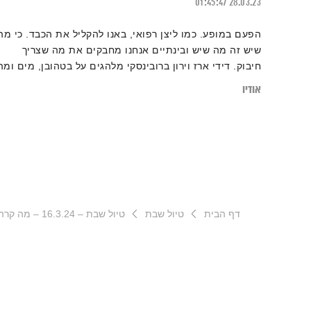
01:45:47
28.03.23
הפעם במופע. כמו ליצן רפואי, באנו להקליל את הכבד. כי מה
שיש זה מה שיש ובינתיים אנחנו מחבקים את מה שצריך
חיבוק. דידי ארז וירון ברובינסקי מלהגים על בטהובן, מים ומה
שביניהם. תמר קינן מצטרפת לתפילה משותפת. והחזון –
אודיו
למועד
דף הבית
טיול שבת
טיול שבת – 16.3.24 – מה קרה לזמן?