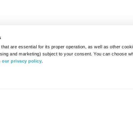
s
hat are essential for its proper operation, as well as other cooki
ising and marketing) subject to your consent. You can choose wh
 
our privacy policy
.
רדיו מהות החיים משדר ב:
ערוץ 87
YES
סלקום
TV
TUNE IN