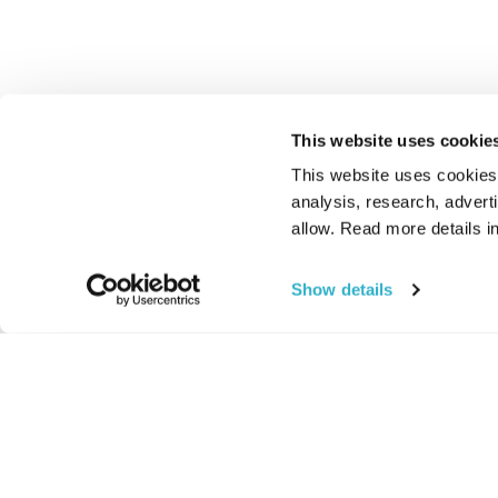
This website uses cookie
This website uses cookies t
analysis, research, advert
allow. Read more details in
Show details