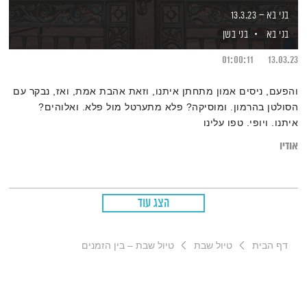
בני בא – 13.3.23
בני בא
בני בשן
01:00:11
13.03.23
והפעם, ניסים אמון מתחתן איתנו, וזאת אהבת אמת, ואז, נבקר עם
הסולטן בהרמון. ומוסיקה? פלא מתערטל מול פלא. ואלוהים?
איתנו. ויופי. טפו עלינו
אודיו
הצג עוד
דף הבית
טיול שבת
טיול שבת – בין הזמנים