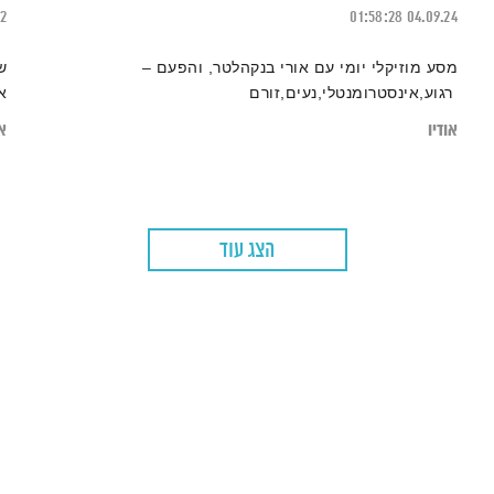
22
01:58:28
04.09.24
מסע מוזיקלי יומי עם אורי בנקהלטר, והפעם –
ש
רגוע,אינסטרומנטלי,נעים,זורם
א
אודיו
או
הצג עוד