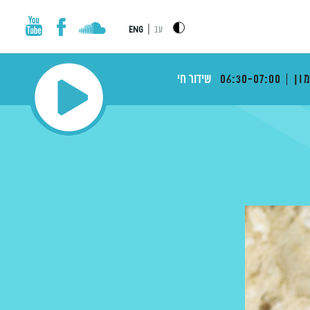
|
עב
ENG
ון
06:30-07:00
שידור חי