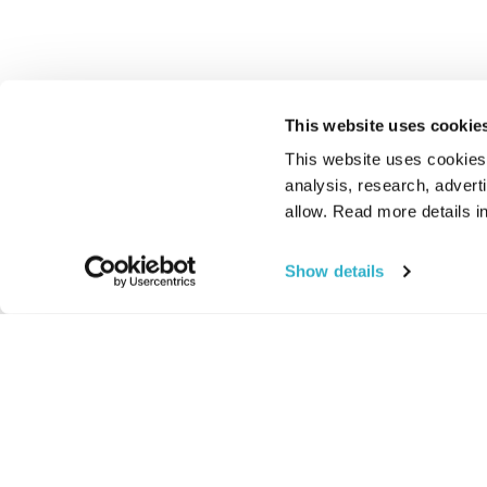
This website uses cookie
This website uses cookies t
analysis, research, advert
allow. Read more details in
Show details