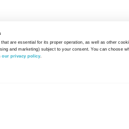
s
hat are essential for its proper operation, as well as other cooki
ising and marketing) subject to your consent. You can choose wh
 
our privacy policy
.
רדיו מהות החיים משדר ב:
ערוץ 87
YES
סלקום
TV
TUNE IN