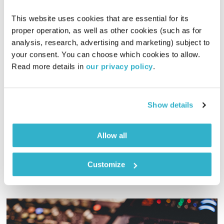
This website uses cookies that are essential for its 
proper operation, as well as other cookies (such as for 
analysis, research, advertising and marketing) subject to 
ואהבת – 1.6.24
your consent. You can choose which cookies to allow. 
Read more details in 
our privacy policy
.
ואהבת
שמעון פרנס
00:58:47
01.06.24
Show details
שמעון פרנס מרבה אהבה, במיוחד עכשיו. סיפורים ומשלים,
פתגמים, שירים וטקסטים מוכרים יותר או פחות
Allow all
אודיו
Customize