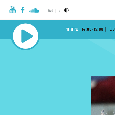
|
עב
ENG
טב
14:00-15:00
שידור חי