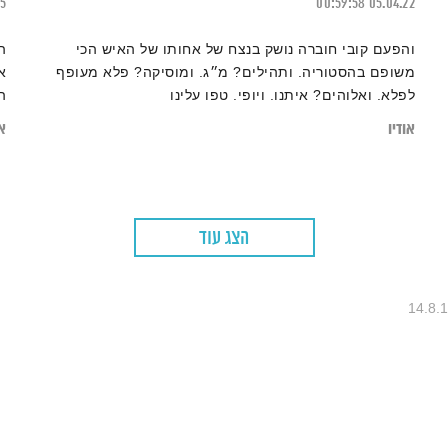
15
00:59:58
05.04.22
והפעם קובי חוברה נושק בנצח של אחותו של האיש הכי
ה
משופם בהסטוריה. ותהילים? מ״ג. ומוסיקה? פלא מעופף
א
לפלא. ואלוהים? איתנו. ויופי. טפו עלינו
ה
אודיו
או
הצג עוד