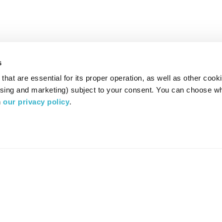
s
hat are essential for its proper operation, as well as other cooki
ising and marketing) subject to your consent. You can choose wh
 
our privacy policy
.
רדיו מהות החיים משדר ב:
ערוץ 87
YES
סלקום
TV
TUNE IN