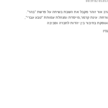
00:59:02
05.05.
רב אור זוהר מקבל את השבת בשיחה על פרשת "בהר".
ורחת: עינת קרמר,מייסדת ומנהלת עמותת "טבע עברי",
עוסקת בחיבור בין יהדות לחברה וסביבה
דיו