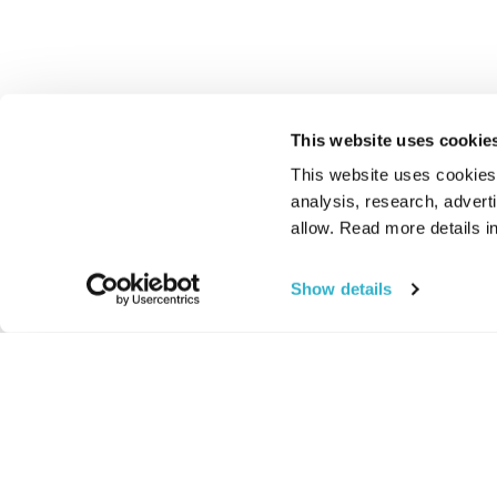
This website uses cookie
This website uses cookies t
analysis, research, advert
allow. Read more details in
Show details