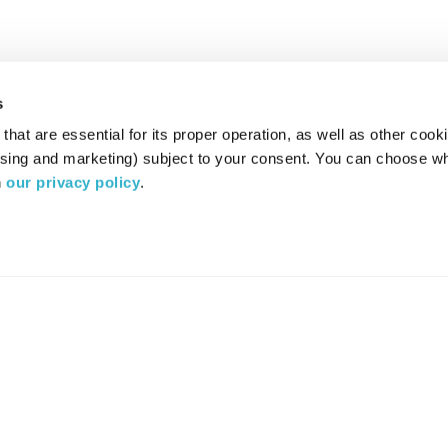
s
hat are essential for its proper operation, as well as other cooki
ising and marketing) subject to your consent. You can choose wh
 
our privacy policy
.
רדיו מהות החיים משדר ב:
ערוץ 87
YES
סלקום
TV
TUNE IN