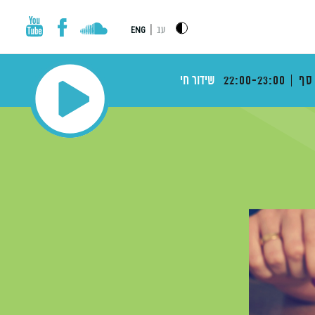
|
עב
ENG
סף
22:00-23:00
שידור חי