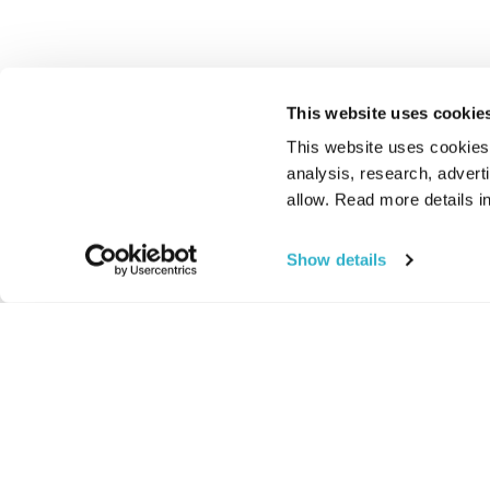
This website uses cookie
This website uses cookies t
analysis, research, advert
allow. Read more details in
Show details