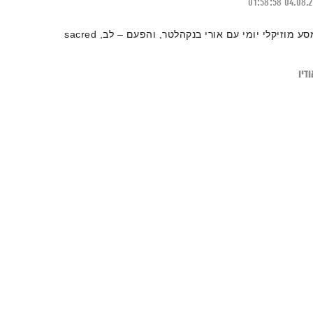
01:58:58
04.08.
סע מוזיקלי יומי עם אורי בנקהלטר, והפעם – לב, sacred
דיו