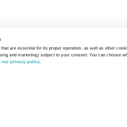
s
hat are essential for its proper operation, as well as other cooki
ising and marketing) subject to your consent. You can choose wh
 
our privacy policy
.
רדיו מהות החיים משדר ב:
ערוץ 87
YES
סלקום
TV
TUNE IN