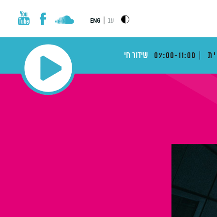
|
עב
ENG
ית
09:00-11:00
שידור חי