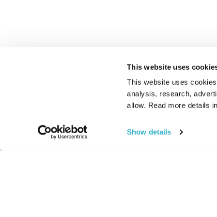
This website uses cookie
This website uses cookies t
analysis, research, advert
allow. Read more details in
Show details