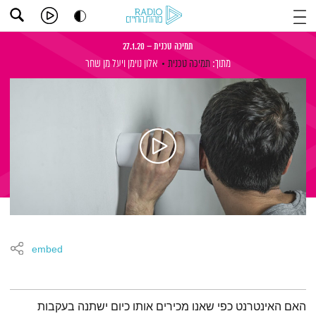
תמיכה טכנית – 27.1.20
מתוך:
תמיכה טכנית
אלון נוימן
ויעל מן שחר
embed
תמצית הפודקאסט
האם האינטרנט כפי שאנו מכירים אותו כיום ישתנה בעקבות