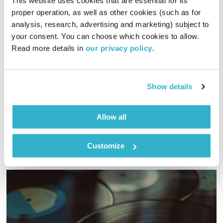
This website uses cookies that are essential for its 
proper operation, as well as other cookies (such as for 
בני בא – 17.7.23
analysis, research, advertising and marketing) subject to 
בני בא
בני בשן
your consent. You can choose which cookies to allow. 
01:00:01
17.07.23
Read more details in 
our privacy policy
.
והפעם, ניקח איתנו חליל לבעל שם-טוב ואז נציל עם קישון ותוכי את
הדמוקרטיה. ומוסיקה? פלא מתנזר עם פלא. ואלוהים? איתנו. יופי.
Show details
טפו עלינו
אודיו
Allow all
Customize